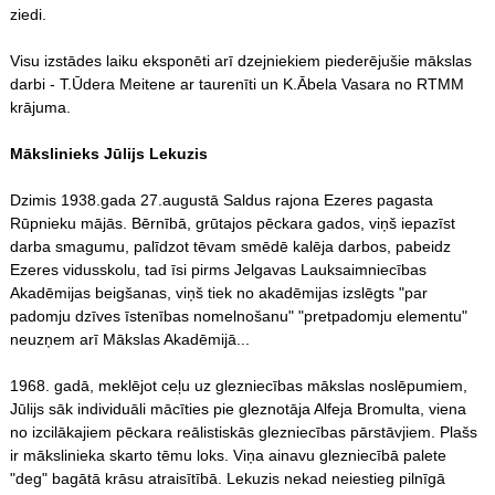
ziedi.
Visu izstādes laiku eksponēti arī dzejniekiem piederējušie mākslas
darbi - T.Ūdera Meitene ar taurenīti un K.Ābela Vasara no RTMM
krājuma.
Mākslinieks Jūlijs Lekuzis
Dzimis 1938.gada 27.augustā Saldus rajona Ezeres pagasta
Rūpnieku mājās. Bērnībā, grūtajos pēckara gados, viņš iepazīst
darba smagumu, palīdzot tēvam smēdē kalēja darbos, pabeidz
Ezeres vidusskolu, tad īsi pirms Jelgavas Lauksaimniecības
Akadēmijas beigšanas, viņš tiek no akadēmijas izslēgts "par
padomju dzīves īstenības nomelnošanu" "pretpadomju elementu"
neuzņem arī Mākslas Akadēmijā...
1968. gadā, meklējot ceļu uz glezniecības mākslas noslēpumiem,
Jūlijs sāk individuāli mācīties pie gleznotāja Alfeja Bromulta, viena
no izcilākajiem pēckara reālistiskās glezniecības pārstāvjiem. Plašs
ir mākslinieka skarto tēmu loks. Viņa ainavu glezniecībā palete
"deg" bagātā krāsu atraisītībā. Lekuzis nekad neiestieg pilnīgā