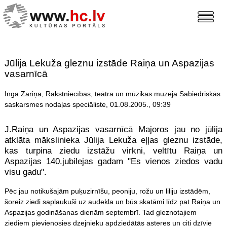
Jūlija Lekuža gleznu izstāde Raiņa un Aspazijas
vasarnīcā
Inga Zariņa, Rakstniecības, teātra un mūzikas muzeja Sabiedriskās
saskarsmes nodaļas speciāliste, 01.08.2005., 09:39
J.Raiņa un Aspazijas vasarnīcā Majoros jau no jūlija
atklāta mākslinieka Jūlija Lekuža eļļas gleznu izstāde,
kas turpina ziedu izstāžu virkni, veltītu Raiņa un
Aspazijas 140.jubilejas gadam "Es vienos ziedos vadu
visu gadu".
Pēc jau notikušajām puķuzirnīšu, peoniju, rožu un liliju izstādēm,
šoreiz ziedi saplaukuši uz audekla un būs skatāmi līdz pat Raiņa un
Aspazijas godināšanas dienām septembrī. Tad gleznotajiem
ziediem pievienosies dzejnieku apdziedātās asteres un citi dzīvie