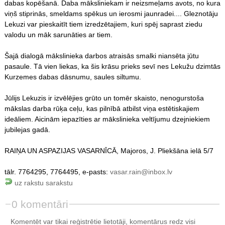
dabas kopēšanā. Daba māksliniekam ir neizsmeļams avots, no kura
viņš stiprinās, smeldams spēkus un ierosmi jaunradei.... Gleznotāju
Lekuzi var pieskaitīt tiem izredzētajiem, kuri spēj saprast ziedu
valodu un māk sarunāties ar tiem.
Šajā dialogā mākslinieka darbos atraisās smalki niansēta jūtu
pasaule. Tā vien liekas, ka šis krāsu prieks sevī nes Lekužu dzimtās
Kurzemes dabas dāsnumu, saules siltumu.
Jūlijs Lekuzis ir izvēlējies grūto un tomēr skaisto, nenogurstoša
mākslas darba rūķa ceļu, kas pilnībā atbilst viņa estētiskajiem
ideāliem. Aicinām iepazīties ar mākslinieka veltījumu dzejniekiem
jubilejas gadā.
RAIŅA UN ASPAZIJAS VASARNĪCĀ, Majoros, J. Pliekšāna ielā 5/7
tālr. 7764295, 7764495, e-pasts:
vasar.rain@inbox.lv
uz rakstu sarakstu
0 komentāri
Komentēt var tikai reģistrētie lietotāji, komentārus redz visi