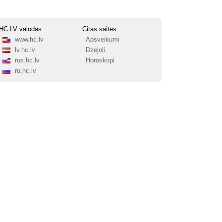
HC.LV valodas
Citas saites
www.hc.lv
Apsveikumi
lv.hc.lv
Dzejoļi
rus.hc.lv
Horoskopi
ru.hc.lv