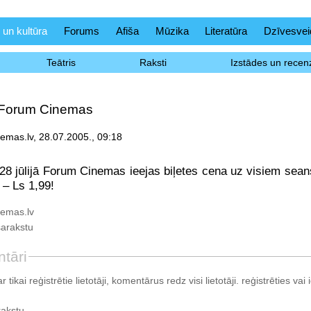
 un kultūra
Forums
Afiša
Mūzika
Literatūra
Dzīvesvei
Teātris
Raksti
Izstādes un recenz
 Forum Cinemas
mas.lv, 28.07.2005., 09:18
 28 jūlijā Forum Cinemas ieejas biļetes cena uz visiem seans
 – Ls 1,99!
emas.lv
sarakstu
tāri
tikai reģistrētie lietotāji, komentārus redz visi lietotāji.
reģistrēties
vai i
rakstu