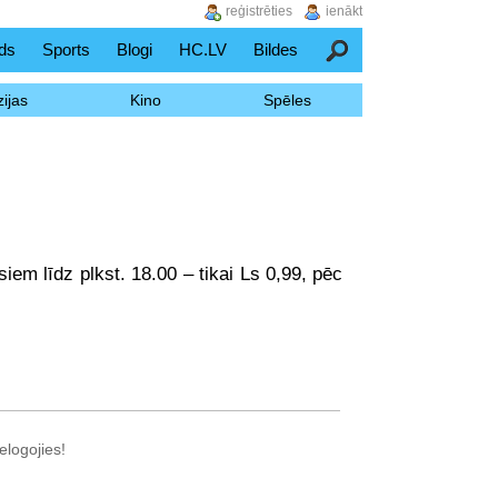
reģistrēties
ienākt
ds
Sports
Blogi
HC.LV
Bildes
Meklēšana
ijas
Kino
Spēles
iem līdz plkst. 18.00 – tikai Ls 0,99, pēc
elogojies!