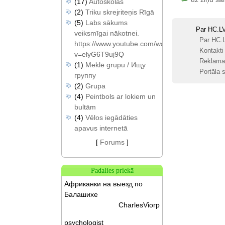
(17)
Autoskolas
(2)
Triku skrejriteņis Rīgā
(5)
Labs sākums
Par HC.L
veiksmīgai nākotnei.
Par HC.
https://www.youtube.com/watch?
Kontakti
v=elyG6T9uj9Q
Reklāma
(1)
Meklē grupu / Ищу
Portāla s
группу
(2)
Grupa
(4)
Peintbols ar lokiem un
bultām
(4)
Vēlos iegādāties
apavus internetā
[
Forums
]
Padalies priekā
Африканки на выезд по
Балашихе
CharlesViorp
psychologist