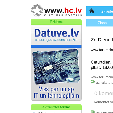
Sākumlapa
Izklaide
Reklāma
Ziņas
Ze Diena
www.forumcine
Ceturtdien,
plkst. 18.00
www.forumcin
uz rakstu 
0 komen
Komentēt var 
Aktualitātes forumā
uz ziņu sa